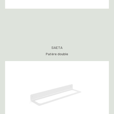
SAETA
Patère double