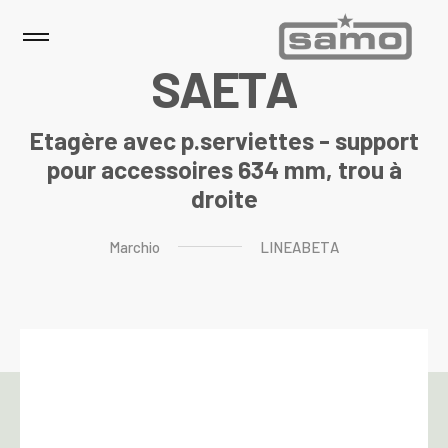
S
A
E
T
A
Etagère avec p.serviettes - support
pour accessoires 634 mm, trou à
droite
Marchio
LINEABETA