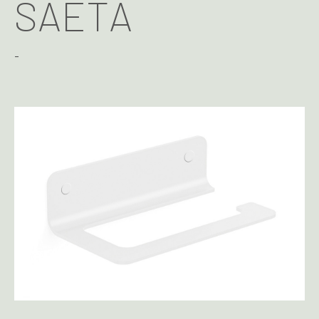
SAETA
-