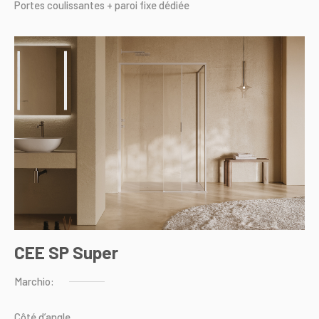
Portes
coulissantes
+
paroi
fixe
dédiée
CEE SP Super
Marchio:
Côté
d’angle