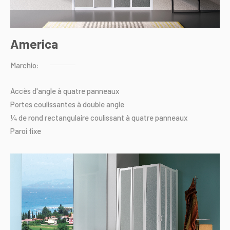
America
Marchio:
Accès
d'angle
à
quatre
panneaux
Portes
coulissantes
à
double
angle
¼
de
rond
rectangulaire
coulissant
à
quatre
panneaux
Paroi
fixe