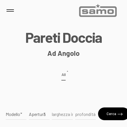
P
a
r
e
t
i
D
o
c
c
i
a
Ad Angolo
*
All
Cerca