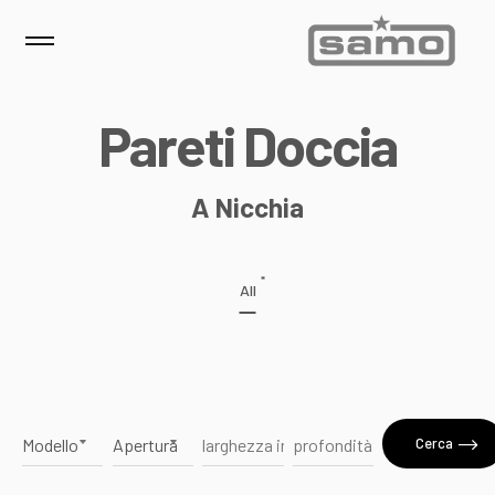
P
a
r
e
t
i
D
o
c
c
i
a
A Nicchia
*
All
Cerca