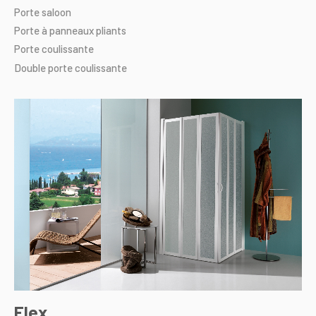
Porte
saloon
Porte
à
panneaux
pliants
Porte
coulissante
Double
porte
coulissante
Flex