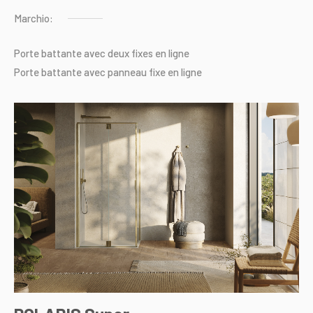
Marchio:
Porte
battante
avec
deux
fixes
en
ligne
Porte
battante
avec
panneau
fixe
en
ligne