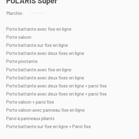
POLARIS Super
Marchio:
Porte
battante
avec
fixe
en
ligne
Porte
saloon
Porte
battante
sur
fixe
en
ligne
Porte
battante
avec
deux
fixes
en
ligne
Porte
pivotante
Porte
battante
avec
fixe
en
ligne
Porte
battante
avec
deux
fixes
en
ligne
Porte
battante
avec
deux
fixes
en
ligne
+
paroi
fixe
Porte
battante
avec
deux
fixes
en
ligne
+
paroi
fixe
Porte
saloon
+
paroi
fixe
Porte
saloon
avec
panneau
fixe
en
ligne
Paroi
à
panneaux
pliants
Porte
battante
sur
fixe
en
ligne
+
Paroi
fixe