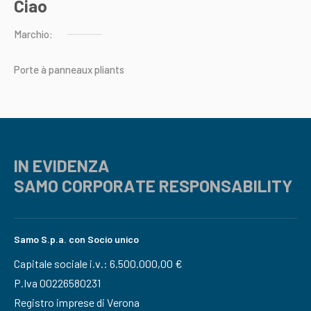
Ciao
Marchio:
Porte
à
panneaux
pliants
IN EVIDENZA
SAMO CORPORATE RESPONSABILITY
Samo S.p.a. con Socio unico
Capitale sociale i.v.: 6.500.000,00 €
P.Iva 00226580231
Registro imprese di Verona