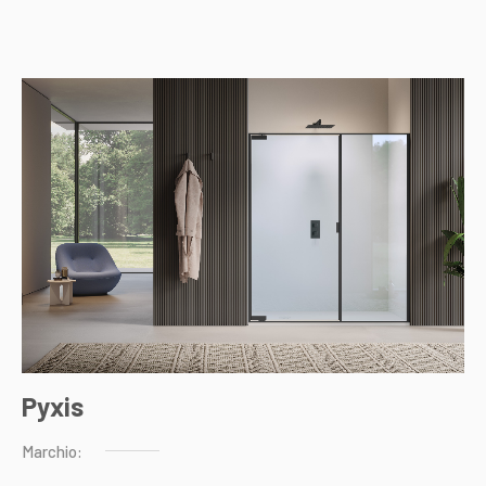
Pyxis
Marchio: