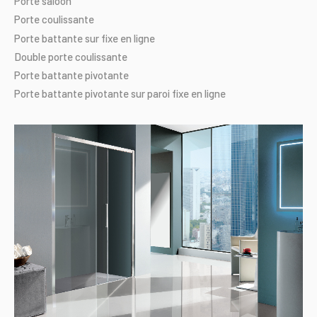
Porte
saloon
Porte
coulissante
Porte
battante
sur
fixe
en
ligne
Double
porte
coulissante
Porte
battante
pivotante
Porte
battante
pivotante
sur
paroi
fixe
en
ligne