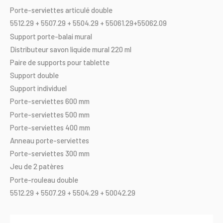
Porte-serviettes
articulé
double
5512.29
+
5507.29
+
5504.29
+
55061.29+55062.09
Support
porte-balai
mural
Distributeur
savon
liquide
mural
220
ml
Paire
de
supports
pour
tablette
Support
double
Support
individuel
Porte-serviettes
600
mm
Porte-serviettes
500
mm
Porte-serviettes
400
mm
Anneau
porte-serviettes
Porte-serviettes
300
mm
Jeu
de
2
patères
Porte-rouleau
double
5512.29
+
5507.29
+
5504.29
+
50042.29