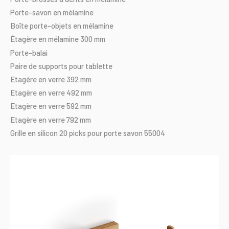
Porte-savon
en
mélamine
Boîte
porte-objets
en
mélamine
Étagère
en
mélamine
300
mm
Porte-balai
Paire
de
supports
pour
tablette
Etagère
en
verre
392
mm
Etagère
en
verre
492
mm
Etagère
en
verre
592
mm
Etagère
en
verre
792
mm
Grille
en
silicon
20
picks
pour
porte
savon
55004