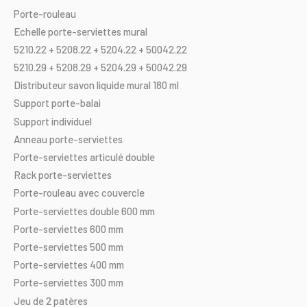
Porte-rouleau
Echelle
porte-serviettes
mural
5210.22
+
5208.22
+
5204.22
+
50042.22
5210.29
+
5208.29
+
5204.29
+
50042.29
Distributeur
savon
liquide
mural
180
ml
Support
porte-balai
Support
individuel
Anneau
porte-serviettes
Porte-serviettes
articulé
double
Rack
porte-serviettes
Porte-rouleau
avec
couvercle
Porte-serviettes
double
600
mm
Porte-serviettes
600
mm
Porte-serviettes
500
mm
Porte-serviettes
400
mm
Porte-serviettes
300
mm
Jeu
de
2
patères