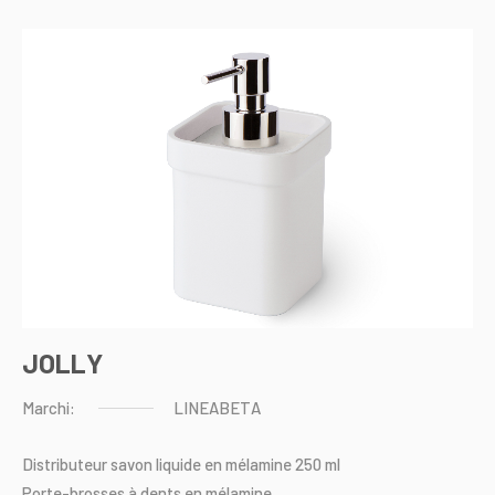
JOLLY
Marchi:
LINEABETA
Distributeur
savon
liquide
en
mélamine
250
ml
Porte-brosses
à
dents
en
mélamine