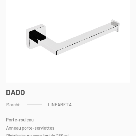
DADO
Marchi:
LINEABETA
Porte-rouleau
Anneau
porte-serviettes
Distributeur
savon
liquide
250
ml