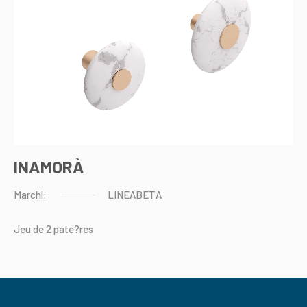
INAMORÀ
Marchi:
LINEABETA
Jeu
de
2
pate?res