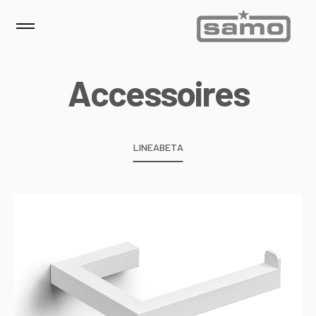
A
c
c
e
s
s
o
i
r
e
s
LINEABETA