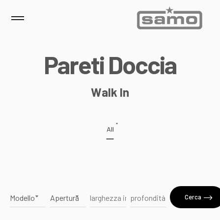
P
a
r
e
t
i
D
o
c
c
i
a
Walk In
*
All
Cerca