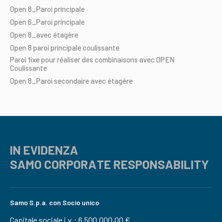
Open
8_Paroi
principale
Open
6_Paroi
principale
Open
8_avec
étagère
Open
8
paroi
principale
coulissante
Paroi
fixe
pour
réaliser
des
combinaisons
avec
OPEN
Coulissante
Open
8_Paroi
secondaire
avec
étagère
IN EVIDENZA
SAMO CORPORATE RESPONSABILITY
Samo S.p.a. con Socio unico
Capitale sociale i.v.: 6.500.000,00 €