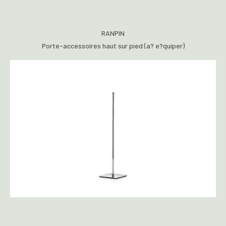
RANPIN
Porte-accessoires haut sur pied (a? e?quiper)