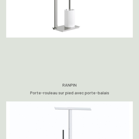
RANPIN
Porte-rouleau sur pied avec porte-balais