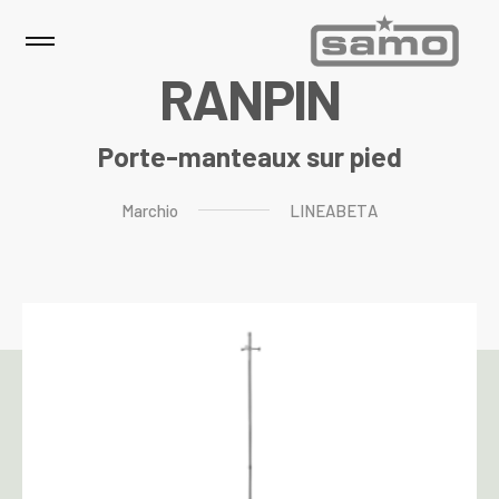
R
A
N
P
I
N
Porte-manteaux sur pied
Marchio
LINEABETA