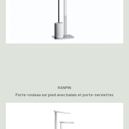
RANPIN
Porte-rouleau sur pied avec balais et porte-serviettes