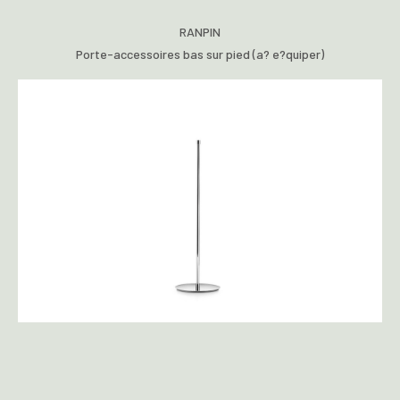
RANPIN
Porte-accessoires bas sur pied (a? e?quiper)