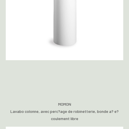
MOMON
Lavabo colonne, avec perc?age de robinetterie, bonde a? e?
coulement libre