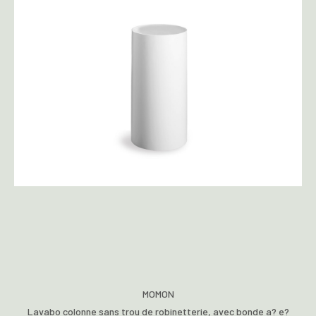
MOMON
Lavabo colonne sans trou de robinetterie, avec bonde a? e?