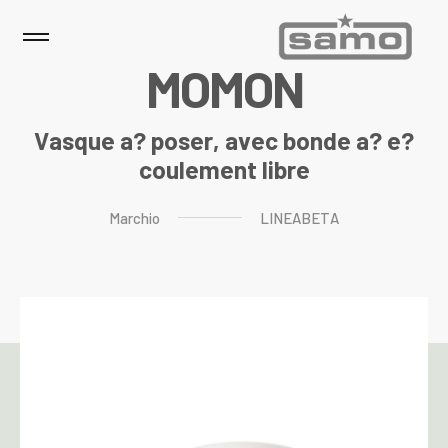
M
O
M
O
N
Vasque a? poser, avec bonde a? e?
coulement libre
Marchio
LINEABETA