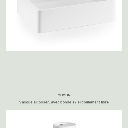
MOMON
Vasque a? poser, avec bonde a? e?coulement libre