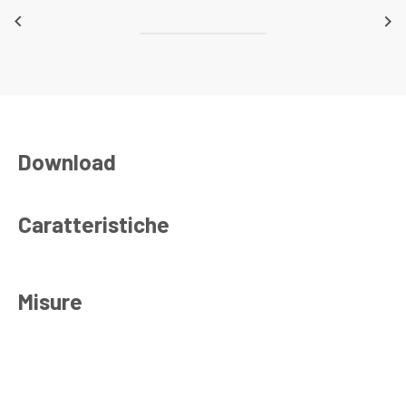
keyboard_arrow_left
keyboard_arrow_right
Download
Caratteristiche
Misure