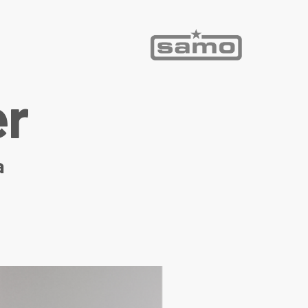
e
r
a