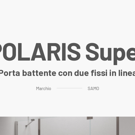
P
O
L
A
R
I
S
S
u
p
Porta battente con due fissi in line
Marchio
SAMO