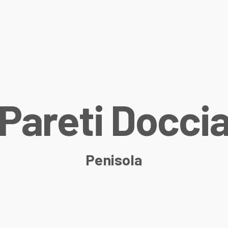
P
a
r
e
t
i
D
o
c
c
i
Penisola