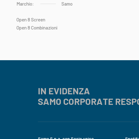
Marchio:
Samo
Open
8
Screen
Open
8
Combinazioni
IN EVIDENZA
SAMO CORPORATE RESP
Samo S.p.a. con Socio unico
Spotif