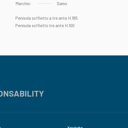
Marchio:
Samo
Penisola
soffietto
a
tre
ante
H.185
Penisola
soffietto
tre
ante
H.100
ONSABILITY
y
Youtube