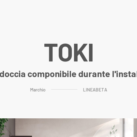
T
O
K
I
doccia componibile durante l'insta
Marchio
LINEABETA